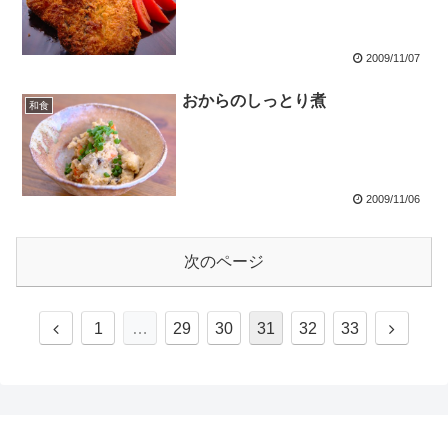
2009/11/07
おからのしっとり煮
和食
2009/11/06
次のページ
1
…
29
30
31
32
33