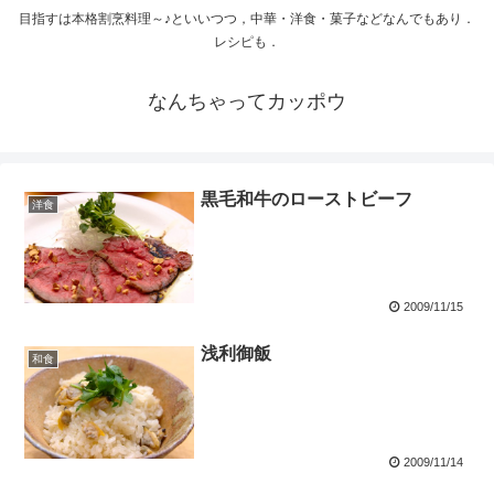
目指すは本格割烹料理～♪といいつつ，中華・洋食・菓子などなんでもあり．
レシピも．
なんちゃってカッポウ
黒毛和牛のローストビーフ
洋食
2009/11/15
浅利御飯
和食
2009/11/14