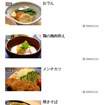
おでん
和食
2009/11/13
鶏の梅肉和え
和食
2009/11/12
メンチカツ
洋食
2009/11/11
焼きそば
麺