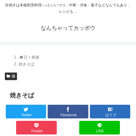
目指すは本格割烹料理～♪といいつつ，中華・洋食・菓子などなんでもあり．
レシピも．
なんちゃってカッポウ
日々精進
焼きそば
麺
焼きそば
Twitter
Facebook
はてブ
Pocket
LINE