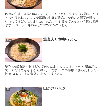
昨日の午前中は庭の草むしりをし，ぐったりでした。 お昼のことは
すっかり忘れていて，冷蔵庫の中身を確認。 なめこと湯葉が残って
いたのでうどんにしました。 めんつゆを使ってあっという間に出来
ます。 クーラーを効かせてアツアツのうどん...
湯葉入り鶏卵うどん
和食
寒?いお昼も熱々おうどんであったまりましょう。 :oops: 湯葉がなく
て，卵だけでももちろんおいしいです。 夫の感想 「あったまる?」
評価: 4.4 （2 人の意見） 材料 冷凍うどん ...
山かけパスタ
麺