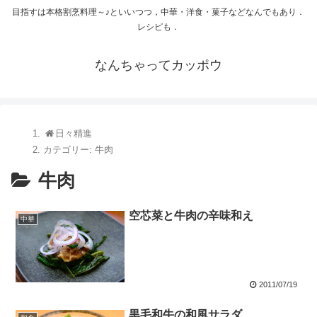
目指すは本格割烹料理～♪といいつつ，中華・洋食・菓子などなんでもあり．
レシピも．
なんちゃってカッポウ
日々精進
カテゴリー:
牛肉
牛肉
空芯菜と牛肉の辛味和え
中華
2011/07/19
黒毛和牛の和風サラダ