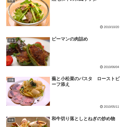
和食
2010/10/20
ピーマンの肉詰め
洋食
2010/06/04
蕪と小松菜のパスタ ローストビ
洋食
ーフ添え
2010/05/11
和牛切り落としとねぎの炒め物
和食