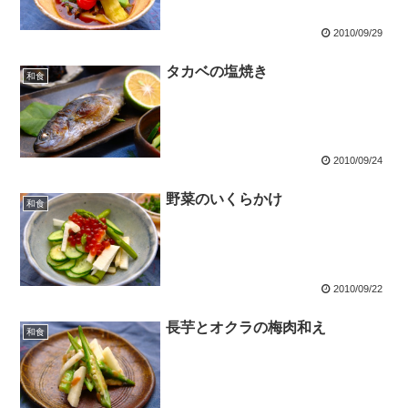
2010/09/29
タカベの塩焼き
和食
2010/09/24
野菜のいくらかけ
和食
2010/09/22
長芋とオクラの梅肉和え
和食