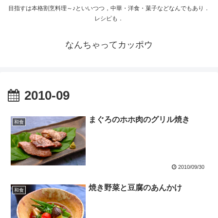
目指すは本格割烹料理～♪といいつつ，中華・洋食・菓子などなんでもあり．
レシピも．
なんちゃってカッポウ
2010-09
まぐろのホホ肉のグリル焼き
和食
2010/09/30
焼き野菜と豆腐のあんかけ
和食