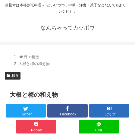
目指すは本格割烹料理～♪といいつつ，中華・洋食・菓子などなんでもあり．
レシピも．
なんちゃってカッポウ
日々精進
大根と梅の和え物
和食
大根と梅の和え物
Twitter
Facebook
はてブ
Pocket
LINE