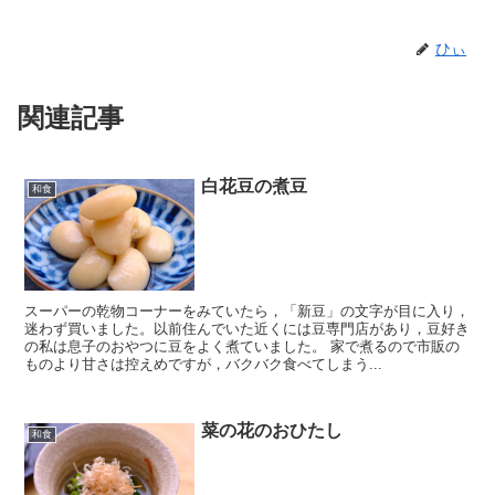
ひぃ
関連記事
白花豆の煮豆
和食
スーパーの乾物コーナーをみていたら，「新豆」の文字が目に入り，
迷わず買いました。以前住んでいた近くには豆専門店があり，豆好き
の私は息子のおやつに豆をよく煮ていました。 家で煮るので市販の
ものより甘さは控えめですが，バクバク食べてしまう...
菜の花のおひたし
和食