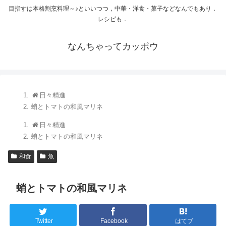
目指すは本格割烹料理～♪といいつつ，中華・洋食・菓子などなんでもあり．
レシピも．
なんちゃってカッポウ
日々精進
蛸とトマトの和風マリネ
日々精進
蛸とトマトの和風マリネ
和食
魚
蛸とトマトの和風マリネ
Twitter
Facebook
はてブ