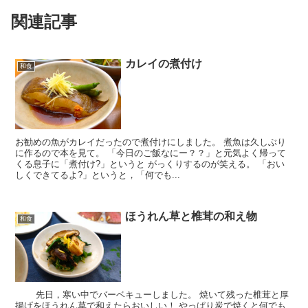
関連記事
カレイの煮付け
和食
お勧めの魚がカレイだったので煮付けにしました。 煮魚は久しぶり
に作るので本を見て。 「今日のご飯なにー？？」と元気よく帰って
くる息子に「煮付け?」というと がっくりするのが笑える。 「おい
しくできてるよ?」というと，「何でも...
ほうれん草と椎茸の和え物
和食
先日，寒い中でバーベキューしました。 焼いて残った椎茸と厚
揚げをほうれん草で和えたらおいしい！ やっぱり炭で焼くと何でも