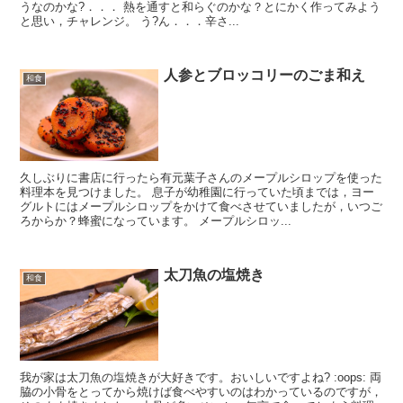
うなのかな?．．． 熱を通すと和らぐのかな？とにかく作ってみよう
と思い，チャレンジ。 う?ん．．．辛さ...
人参とブロッコリーのごま和え
和食
久しぶりに書店に行ったら有元葉子さんのメープルシロップを使った
料理本を見つけました。 息子が幼稚園に行っていた頃までは，ヨー
グルトにはメープルシロップをかけて食べさせていましたが，いつご
ろからか？蜂蜜になっています。 メープルシロッ...
太刀魚の塩焼き
和食
我が家は太刀魚の塩焼きが大好きです。おいしいですよね? :oops: 両
脇の小骨をとってから焼けば食べやすいのはわかっているのですが，