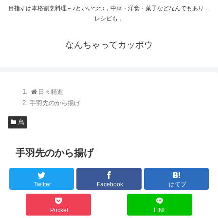
目指すは本格割烹料理～♪といいつつ，中華・洋食・菓子などなんでもあり．
レシピも．
なんちゃってカッポウ
日々精進
手羽先のから揚げ
鳥
手羽先のから揚げ
Twitter
Facebook
はてブ
Pocket
LINE