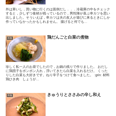
外は寒いし，買い物に行くのは面倒だし．．．冷蔵庫の中をチェック
すると，少しずつ食材が残っているので，男性陣が喜ぶ串カツを思い
出しました。そういえば，串カツは夫の友人が遊びに来るときにしか
作っていなかったかもしれません。 揚げると何でも...
鶏だんごと白菜の煮物
和食
珍しく私一人のお昼でしたので，お鍋の残りで作りました。 おだし
に鶏団子をポンポン入れ，浮いてきたら白菜を入れるだけ。 くった
りした白菜も大好きです。ねり辛子をつけて食べました。 :grin: 材料
鶏ひき肉 しょうが...
きゅうりとささみの辛し和え
和食