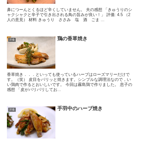
鼻につーんとくるほど辛くしていません。 夫の感想 「きゅうりのシ
ャクシャクと辛子で引き出される鳥の旨みが良い！」 評価: 4.5 （2
人の意見） 材料 きゅうり ささみ 塩 酒 ごま ...
鶏の香草焼き
洋食
香草焼き．．．といっても使っているハーブはローズマリーだけで
す。（笑） 皮目をパリッと焼きます。シンプルな調理法なので，い
い鶏肉で作るとおいしいです。 今回は霧島鶏で作りました。 息子の
感想 「皮がパリパリしてお...
手羽中のハーブ焼き
洋食