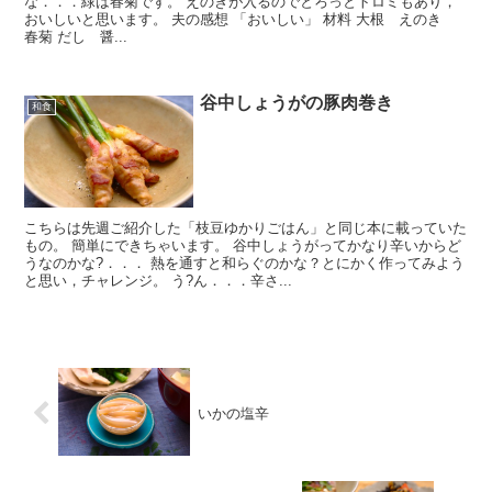
な．．．緑は春菊です。 えのきが入るのでとろっとトロミもあり，
おいしいと思います。 夫の感想 「おいしい」 材料 大根 えのき
春菊 だし 醤...
谷中しょうがの豚肉巻き
和食
こちらは先週ご紹介した「枝豆ゆかりごはん」と同じ本に載っていた
もの。 簡単にできちゃいます。 谷中しょうがってかなり辛いからど
うなのかな?．．． 熱を通すと和らぐのかな？とにかく作ってみよう
と思い，チャレンジ。 う?ん．．．辛さ...
いかの塩辛