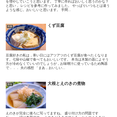
を増やしていこうと思います。 丁寧に作ればおいしく思うのかな？
と思い， レシピを参考に作ってみました。 やっぱりいつもとは違う
ような感じ。おいしいと思います。 手間...
くず豆腐
和食
豆腐好きの私は，寒い日にはアツアツのくず豆腐が食べたくなりま
す。七味や山椒で食べてもおいしいです。 本当は木製の器によそう
方が冷めなくていいのでしょうが，お味噌汁に使っているため陶器
で．．． 夫の感想 「まあ，おいしい...
大根とえのきの煮物
和食
えのきが完全に後ろに写ってますね。 盛り付け方の問題です