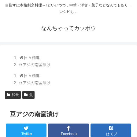
目指すは本格割烹料理～♪といいつつ，中華・洋食・菓子などなんでもあり．
レシピも．
なんちゃってカッポウ
日々精進
豆アジの南蛮漬け
日々精進
豆アジの南蛮漬け
和食
魚
豆アジの南蛮漬け
Twitter
Facebook
はてブ