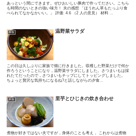
あっという間にできます。ぜひおいしい豚肉で作ってださい。こちら
も時間のないときの強い味方！ 夫の感想 「ほうれん草もたっぷり食
べられてなかなかいい。」 評価: 4.6 （2 人の意見） 材料 ...
温野菜サラダ
和食
この日は久しぶりに家族で畑に行きました。収穫した野菜だけで何か
作ろうということになり，温野菜サラダにしました。さつまいもは採
れたてだったので，さつまいもチップにしてトッピングしました。
ちょっと贅沢な気持ちになるね?と話しながらの夕食...
里芋とひじきの炊き合わせ
和食
煮物が好きではない夫ですが，身体のことも考え， これからは煮物