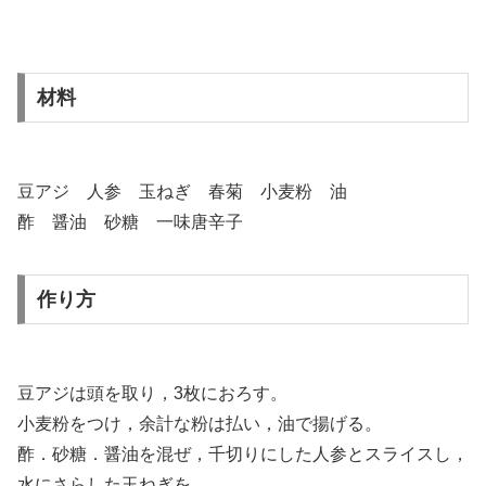
材料
豆アジ 人参 玉ねぎ 春菊 小麦粉 油
酢 醤油 砂糖 一味唐辛子
作り方
豆アジは頭を取り，3枚におろす。
小麦粉をつけ，余計な粉は払い，油で揚げる。
酢．砂糖．醤油を混ぜ，千切りにした人参とスライスし，
水にさらした玉ねぎを