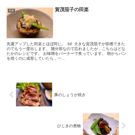
賀茂茄子の田楽
和食
先週アップした田楽とほぼ同じ。 :lol: 大きな賀茂茄子が収穫できた
のでもう一度出します。 随分前なので忘れましたが，こちらはどな
たかのレシピです。 お味噌をバーナーで炙っています。 朝からパン
を焼くのに成形していたら，一...
豚のしょうが焼き
ひじきの煮物