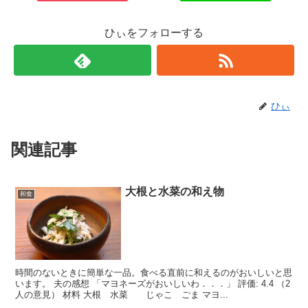
ひぃをフォローする
ひぃ
関連記事
大根と水菜の和え物
和食
時間のないときに簡単な一品。食べる直前に和えるのがおいしいと思
います。 夫の感想 「マヨネーズがおいしいわ．．．」 評価: 4.4 （2
人の意見） 材料 大根 水菜 じゃこ ごま マヨ...