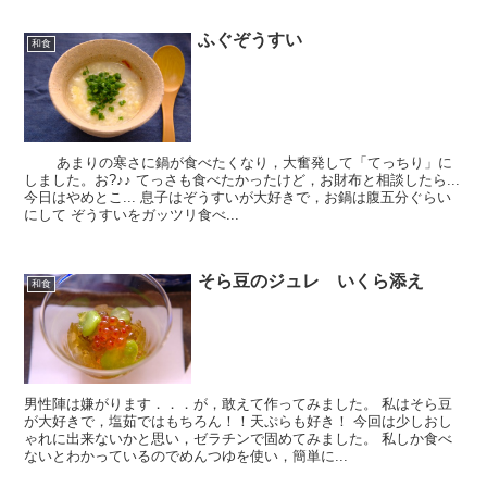
ふぐぞうすい
和食
あまりの寒さに鍋が食べたくなり，大奮発して「てっちり」に
しました。お?♪♪ てっさも食べたかったけど，お財布と相談したら...
今日はやめとこ... 息子はぞうすいが大好きで，お鍋は腹五分ぐらい
にして ぞうすいをガッツリ食べ...
そら豆のジュレ いくら添え
和食
男性陣は嫌がります．．．が，敢えて作ってみました。 私はそら豆
が大好きで，塩茹ではもちろん！！天ぷらも好き！ 今回は少しおし
ゃれに出来ないかと思い，ゼラチンで固めてみました。 私しか食べ
ないとわかっているのでめんつゆを使い，簡単に...