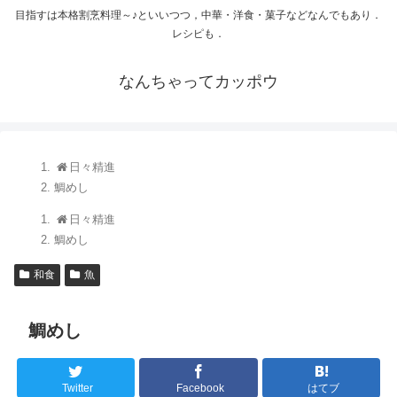
目指すは本格割烹料理～♪といいつつ，中華・洋食・菓子などなんでもあり．
レシピも．
なんちゃってカッポウ
日々精進
鯛めし
日々精進
鯛めし
和食
魚
鯛めし
Twitter
Facebook
はてブ