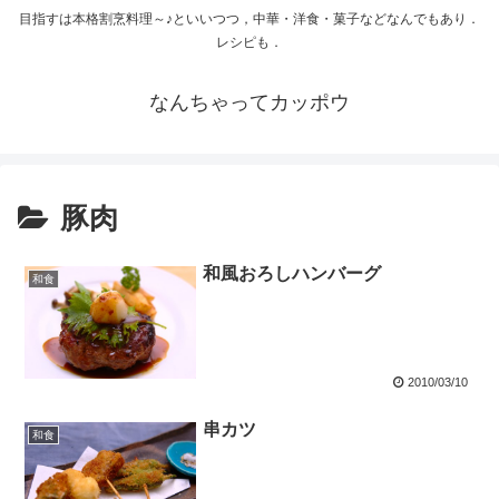
目指すは本格割烹料理～♪といいつつ，中華・洋食・菓子などなんでもあり．
レシピも．
なんちゃってカッポウ
豚肉
和風おろしハンバーグ
和食
2010/03/10
串カツ
和食