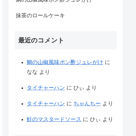
抹茶のロールケーキ
最近のコメント
鯛の山椒風味ポン酢ジュレがけ
に
なな
より
タイチャーハン
に
ひぃ
より
タイチャーハン
に
ちゃんちー
より
鮭のマスタードソース
に
ひぃ
より