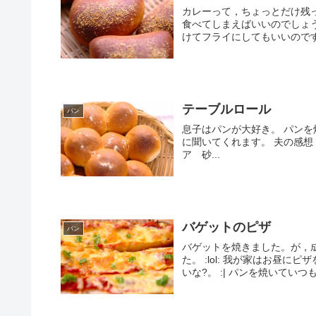
カレーって，ちょっとだけ残
食べてしまえばいいのでしょ
けてフライにしてもいいのです
テーブルロール
パン
息子はパンが大好き。 パン
に聞いてくれます。 夫の感想 「
ア 砂...
バゲットのピザ
パン
バゲットを焼きました。が，
た。 :lol: 我が家はお昼
いな?。 :| パンを焼いていつ