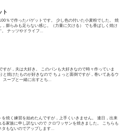
ット
0％で作ったバゲットです。 少し色の付いた小麦粉でした。 焼
し，膨らみも足らない感じ。（力量に欠ける） でも香ばしく焼け
 ナッツやドライフ...
が，夫は大好き。 このパンも大好きなので時々作っていま
かりと焼けたものが好きなので ちょっと面倒ですが，巻いてあるウ
スープと一緒に出すとち...
トを焼く練習を始めたんですが，上手くいきません。 連日，出来
れる家族に申し訳ないので クロワッサンを焼きました。 こちらも
タもないのでアップします...