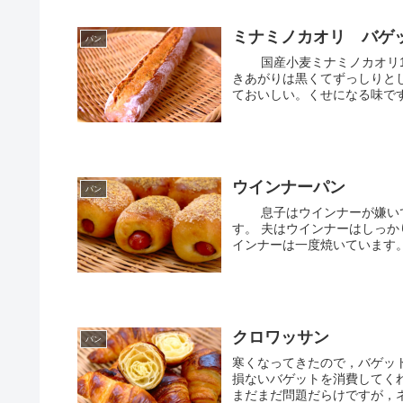
ミナミノカオリ バゲ
パン
国産小麦ミナミノカオリ10
きあがりは黒くてずっしりと
ておいしい。くせになる味です。
ウインナーパン
パン
息子はウインナーが嫌いです
す。 夫はウインナーはしっ
インナーは一度焼いています。 
クロワッサン
パン
寒くなってきたので，バゲッ
損ないバゲットを消費してく
まだまだ問題だらけですが，ネ