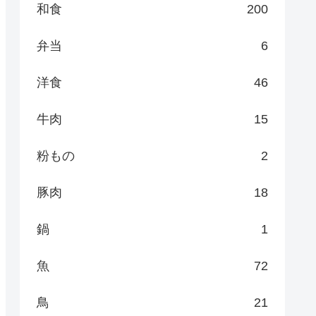
和食
200
弁当
6
洋食
46
牛肉
15
粉もの
2
豚肉
18
鍋
1
魚
72
鳥
21