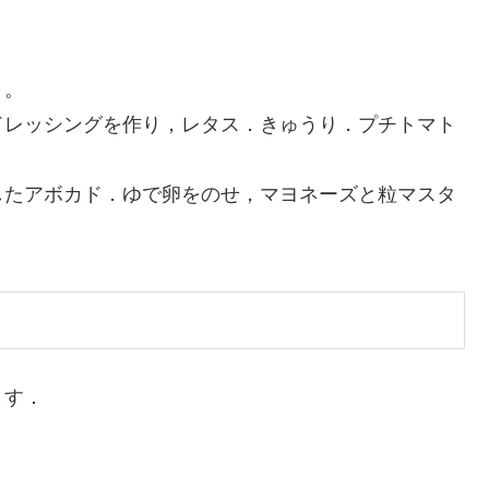
く。
ドレッシングを作り，レタス．きゅうり．プチトマト
したアボカド．ゆで卵をのせ，マヨネーズと粒マスタ
ます．