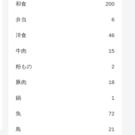
和食
200
弁当
6
洋食
46
牛肉
15
粉もの
2
豚肉
18
鍋
1
魚
72
鳥
21