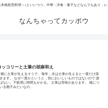
は本格割烹料理～♪といいつつ，中華・洋食・菓子などなんでもあり．レ
なんちゃってカッポウ
ロッコリーと土筆の胡麻和え
土筆が生えるそうで... 毎年，夫は土筆が生えると一度だけ採
きます。 なぜ一度かというと，別においしいものではないので 誰
ばない。下処理に時間もかかる。 土筆は苦味があります。 穂につ
いる胞子みたいなの...