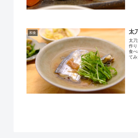
太
和食
太刀
作り
食べ
てみ