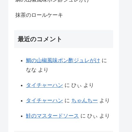
抹茶のロールケーキ
最近のコメント
鯛の山椒風味ポン酢ジュレがけ
に
なな
より
タイチャーハン
に
ひぃ
より
タイチャーハン
に
ちゃんちー
より
鮭のマスタードソース
に
ひぃ
より