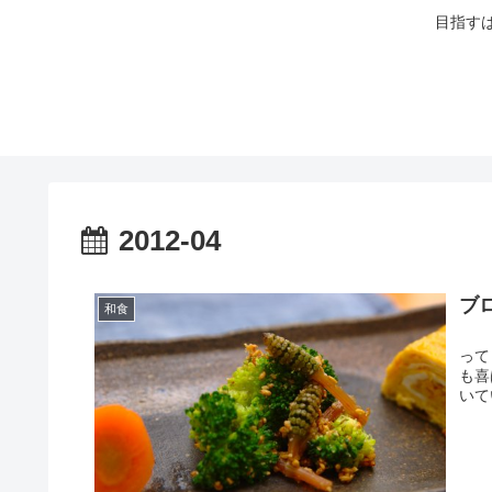
目指す
2012-04
ブ
和食
畑に
って
も喜
いて